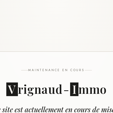
MAINTENANCE EN COURS
V
rignaud
-
I
mmo
 site est actuellement en cours de mis